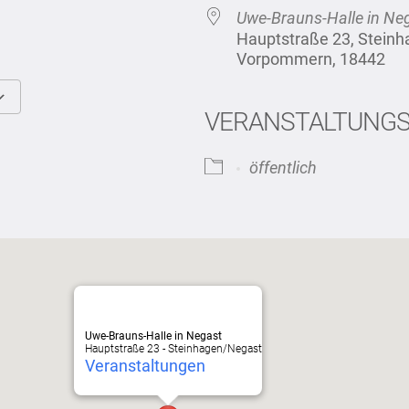
Uwe-Brauns-Halle in Ne
Hauptstraße 23, Stein
Vorpommern, 18442
VERANSTALTUNG
Google Kalender
iCalendar
öffentlich
Uwe-Brauns-Halle in Negast
Hauptstraße 23 - Steinhagen/Negast
Veranstaltungen