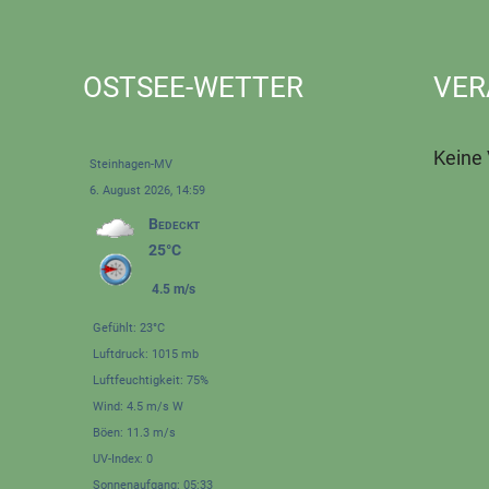
OSTSEE-WETTER
VER
Keine
Steinhagen-MV
6. August 2026, 14:59
Bedeckt
25°C
4.5 m/s
Gefühlt: 23°C
Luftdruck: 1015 mb
Luftfeuchtigkeit: 75%
Wind: 4.5 m/s W
Böen: 11.3 m/s
UV-Index: 0
Sonnenaufgang: 05:33