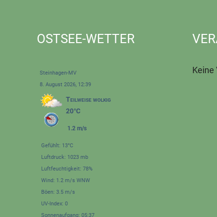
OSTSEE-WETTER
VER
Keine
Steinhagen-MV
8. August 2026, 12:39
Teilweise wolkig
20°C
1.2 m/s
Gefühlt: 13°C
Luftdruck: 1023 mb
Luftfeuchtigkeit: 78%
Wind: 1.2 m/s WNW
Böen: 3.5 m/s
UV-Index: 0
Sonnenaufgang: 05:37