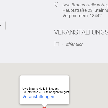
Uwe-Brauns-Halle in Ne
Hauptstraße 23, Stein
Vorpommern, 18442
VERANSTALTUNG
Google Kalender
iCalendar
öffentlich
Uwe-Brauns-Halle in Negast
Hauptstraße 23 - Steinhagen/Negast
Veranstaltungen