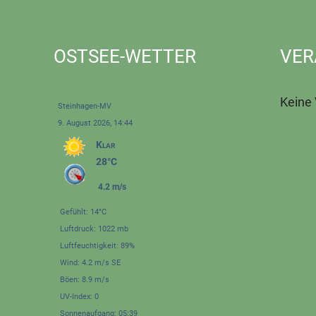
OSTSEE-WETTER
VER
Keine
Steinhagen-MV
9. August 2026, 14:44
Klar
28°C
4.2 m/s
Gefühlt: 14°C
Luftdruck: 1022 mb
Luftfeuchtigkeit: 89%
Wind: 4.2 m/s SE
Böen: 8.9 m/s
UV-Index: 0
Sonnenaufgang: 05:39