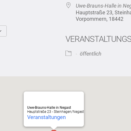
Uwe-Brauns-Halle in Ne
Hauptstraße 23, Stein
Vorpommern, 18442
VERANSTALTUNG
Google Kalender
iCalendar
öffentlich
Uwe-Brauns-Halle in Negast
Hauptstraße 23 - Steinhagen/Negast
Veranstaltungen