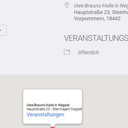
Uwe-Brauns-Halle in Ne
Hauptstraße 23, Stein
Vorpommern, 18442
VERANSTALTUNG
Google Kalender
iCalendar
öffentlich
Uwe-Brauns-Halle in Negast
Hauptstraße 23 - Steinhagen/Negast
Veranstaltungen