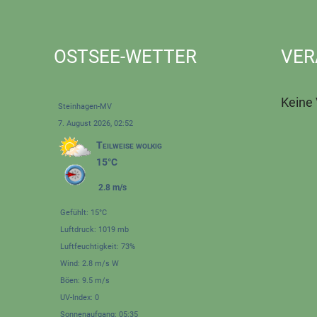
OSTSEE-WETTER
VER
Keine
Steinhagen-MV
7. August 2026, 02:52
Teilweise wolkig
15°C
2.8 m/s
Gefühlt: 15°C
Luftdruck: 1019 mb
Luftfeuchtigkeit: 73%
Wind: 2.8 m/s W
Böen: 9.5 m/s
UV-Index: 0
Sonnenaufgang: 05:35