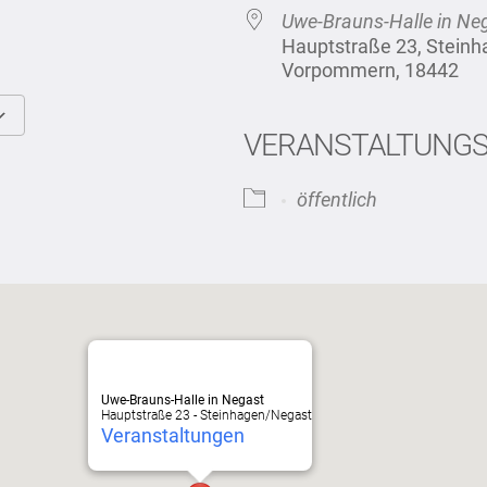
Uwe-Brauns-Halle in Ne
Hauptstraße 23, Stein
Vorpommern, 18442
VERANSTALTUNG
Google Kalender
iCalendar
öffentlich
Uwe-Brauns-Halle in Negast
Hauptstraße 23 - Steinhagen/Negast
Veranstaltungen