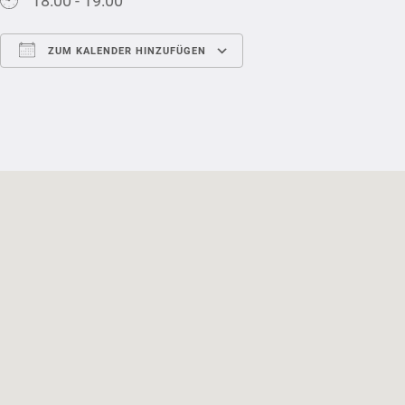
18:00 - 19:00
ZUM KALENDER HINZUFÜGEN
ICS herunterladen
Google Kalender