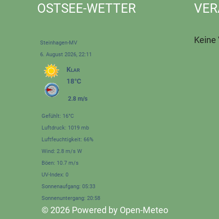
OSTSEE-WETTER
VER
Keine
Steinhagen-MV
6. August 2026, 22:11
Klar
18°C
2.8 m/s
Gefühlt: 16°C
Luftdruck: 1019 mb
Luftfeuchtigkeit: 66%
Wind: 2.8 m/s W
Böen: 10.7 m/s
UV-Index: 0
Sonnenaufgang: 05:33
Sonnenuntergang: 20:58
© 2026 Powered by Open-Meteo