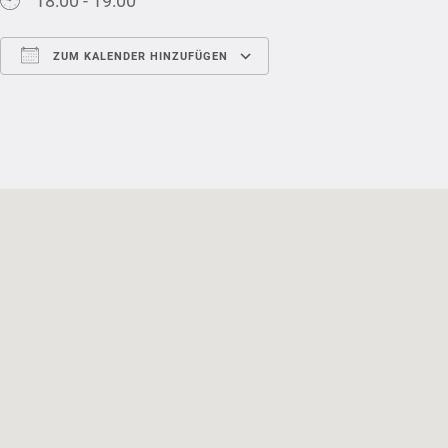
18:00 - 19:00
ZUM KALENDER HINZUFÜGEN
ICS herunterladen
Google Kalender