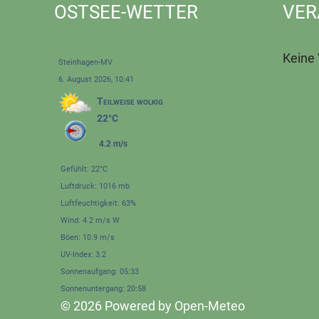
OSTSEE-WETTER
VER
Keine
Steinhagen-MV
6. August 2026, 10:41
Teilweise wolkig
22°C
4.2 m/s
Gefühlt: 22°C
Luftdruck: 1016 mb
Luftfeuchtigkeit: 63%
Wind: 4.2 m/s W
Böen: 10.9 m/s
UV-Index: 3.2
Sonnenaufgang: 05:33
Sonnenuntergang: 20:58
© 2026 Powered by Open-Meteo