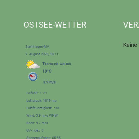
OSTSEE-WETTER
VER
Keine
Steinhagen-MV
7. August 2026, 18:11
Teilweise wolkig
19°C
3.9 m/s
Gefühlt: 15°C
Luftdruck: 1019 mb
Luftfeuchtigkeit: 73%
Wind: 3.9 m/s WNW
Böen: 9.7 m/s
UV-Index: 0
Sonnenaufgang: 05:35