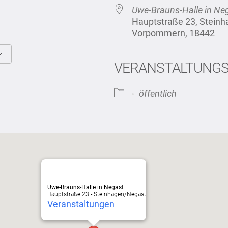
Uwe-Brauns-Halle in Ne
Hauptstraße 23, Stein
Vorpommern, 18442
VERANSTALTUNG
Google Kalender
iCalendar
öffentlich
Uwe-Brauns-Halle in Negast
Hauptstraße 23 - Steinhagen/Negast
Veranstaltungen