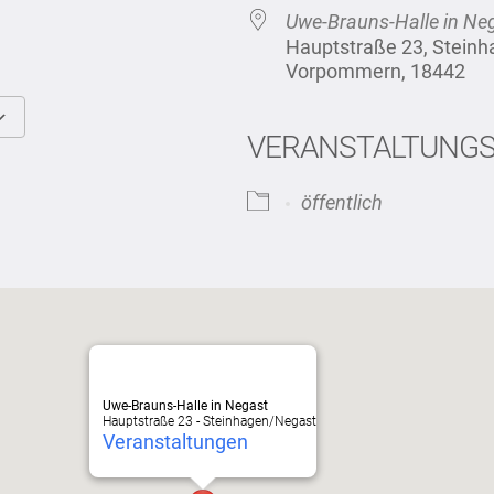
Uwe-Brauns-Halle in Ne
Hauptstraße 23, Stein
Vorpommern, 18442
VERANSTALTUNG
Google Kalender
iCalendar
öffentlich
Uwe-Brauns-Halle in Negast
Hauptstraße 23 - Steinhagen/Negast
Veranstaltungen