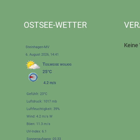
OSTSEE-WETTER
VER
Keine
Steinhagen-MV
6. August 2026, 14:41
Teilweise wolkig
25°C
4.2 m/s
Gefühlt: 23°C
Luftdruck: 1017 mb
Luftfeuchtigkeit: 39%
Wind: 4.2 m/s W
Böen: 11.3 m/s
UV-Index: 6.1
Sonnenaufgang: 05:33