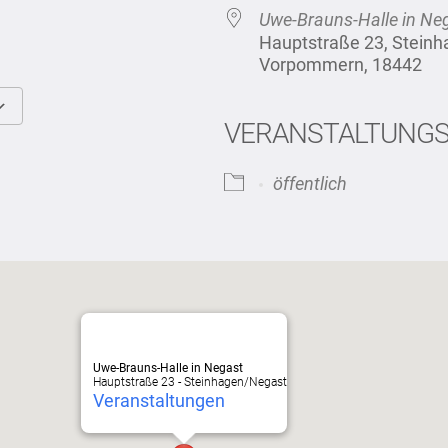
Uwe-Brauns-Halle in Ne
Hauptstraße 23, Stein
Vorpommern, 18442
VERANSTALTUNG
Google Kalender
iCalendar
öffentlich
Uwe-Brauns-Halle in Negast
Hauptstraße 23 - Steinhagen/Negast
Veranstaltungen