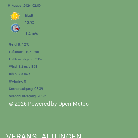
9. August 2026, 02:09
Klar
12°C
1.2 m/s
Gefühlt: 12°C
Luftdruck: 1021 mb
Luftfeuchtigkeit: 91%
Wind: 1.2 m/s ESE
Böen: 7.8 m/s
UV-Index: 0
Sonnenaufgang: 05:39
Sonnenuntergang: 20:52
© 2026 Powered by Open-Meteo
VERANSTALTUNGEN