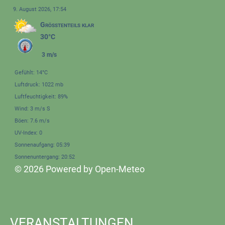
9. August 2026, 17:54
Größtenteils klar
30°C
3 m/s
Gefühlt: 14°C
Luftdruck: 1022 mb
Luftfeuchtigkeit: 89%
Wind: 3 m/s S
Böen: 7.6 m/s
UV-Index: 0
Sonnenaufgang: 05:39
Sonnenuntergang: 20:52
© 2026 Powered by Open-Meteo
VERANSTALTUNGEN