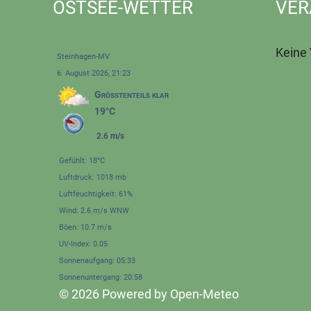
OSTSEE-WETTER
VER
Keine
Steinhagen-MV
6. August 2026, 21:23
Größtenteils klar
19°C
2.6 m/s
Gefühlt: 18°C
Luftdruck: 1018 mb
Luftfeuchtigkeit: 61%
Wind: 2.6 m/s WNW
Böen: 10.7 m/s
UV-Index: 0.05
Sonnenaufgang: 05:33
Sonnenuntergang: 20:58
© 2026 Powered by Open-Meteo