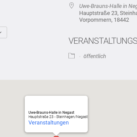
Uwe-Brauns-Halle in Ne
Hauptstraße 23, Stein
Vorpommern, 18442
VERANSTALTUNG
Google Kalender
iCalendar
öffentlich
Uwe-Brauns-Halle in Negast
Hauptstraße 23 - Steinhagen/Negast
Veranstaltungen