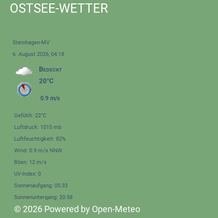
OSTSEE-WETTER
Steinhagen-MV
6. August 2026, 04:18
Bedeckt
20°C
0.9 m/s
Gefühlt: 22°C
Luftdruck: 1015 mb
Luftfeuchtigkeit: 82%
Wind: 0.9 m/s NNW
Böen: 12 m/s
UV-Index: 0
Sonnenaufgang: 05:33
Sonnenuntergang: 20:58
© 2026 Powered by Open-Meteo