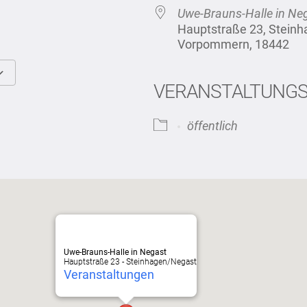
Uwe-Brauns-Halle in Ne
Hauptstraße 23, Stein
Vorpommern, 18442
VERANSTALTUNG
Google Kalender
iCalendar
öffentlich
Uwe-Brauns-Halle in Negast
Hauptstraße 23 - Steinhagen/Negast
Veranstaltungen