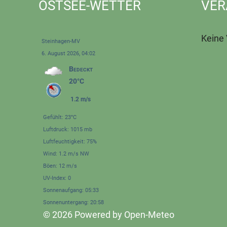
OSTSEE-WETTER
VER
Keine
Steinhagen-MV
6. August 2026, 04:02
Bedeckt
20°C
1.2 m/s
Gefühlt: 23°C
Luftdruck: 1015 mb
Luftfeuchtigkeit: 75%
Wind: 1.2 m/s NW
Böen: 12 m/s
UV-Index: 0
Sonnenaufgang: 05:33
Sonnenuntergang: 20:58
© 2026 Powered by Open-Meteo