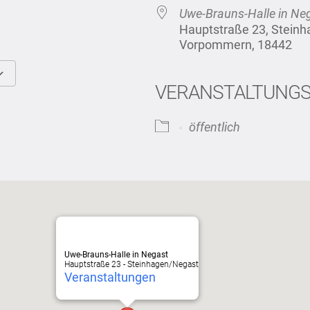
Uwe-Brauns-Halle in Ne
Hauptstraße 23, Stein
Vorpommern, 18442
VERANSTALTUNG
Google Kalender
iCalendar
öffentlich
Uwe-Brauns-Halle in Negast
Hauptstraße 23 - Steinhagen/Negast
Veranstaltungen