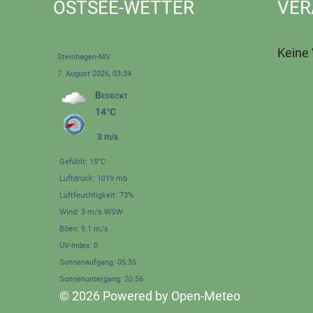
OSTSEE-WETTER
VER
Keine
Steinhagen-MV
7. August 2026, 03:34
Bedeckt
14°C
3 m/s
Gefühlt: 15°C
Luftdruck: 1019 mb
Luftfeuchtigkeit: 73%
Wind: 3 m/s WSW
Böen: 9.1 m/s
UV-Index: 0
Sonnenaufgang: 05:35
Sonnenuntergang: 20:56
© 2026 Powered by Open-Meteo