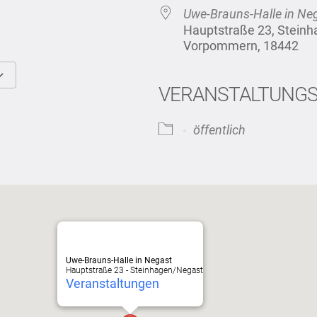
Uwe-Brauns-Halle in Ne
Hauptstraße 23, Stein
Vorpommern, 18442
VERANSTALTUNG
Google Kalender
iCalendar
öffentlich
Uwe-Brauns-Halle in Negast
Hauptstraße 23 - Steinhagen/Negast
Veranstaltungen