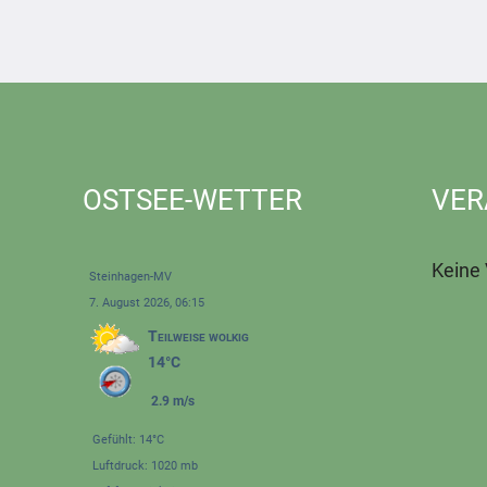
OSTSEE-WETTER
VER
Keine
Steinhagen-MV
7. August 2026, 06:15
Teilweise wolkig
14°C
2.9 m/s
Gefühlt: 14°C
Luftdruck: 1020 mb