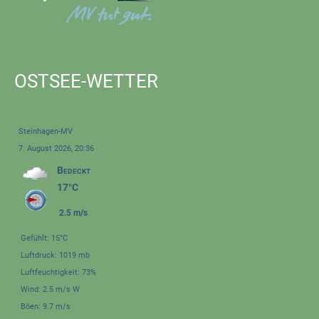
OSTSEE-WETTER
Steinhagen-MV
7. August 2026, 20:36
Bedeckt
17°C
2.5 m/s
Gefühlt: 15°C
Luftdruck: 1019 mb
Luftfeuchtigkeit: 73%
Wind: 2.5 m/s W
Böen: 9.7 m/s