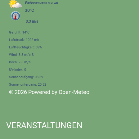
Größtenteils klar
30°C
3.3 m/s
Gefühlt: 14°C
Luftdruck: 1022 mb
Luftfeuchtigkeit: 89%
Wind: 3.3 m/s S
Böen: 7.6 m/s
UV-Index: 0
Sonnenaufgang: 05:39
Sonnenuntergang: 20:52
© 2026 Powered by Open-Meteo
VERANSTALTUNGEN